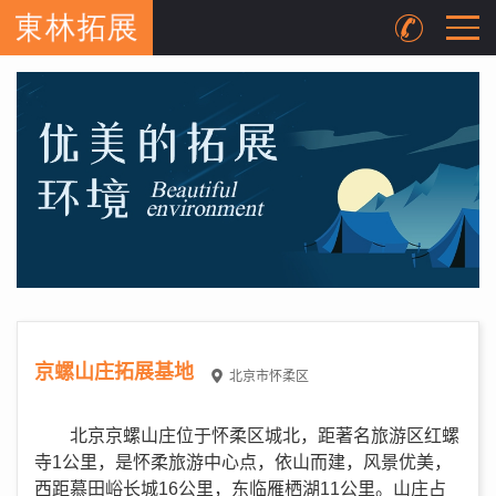
京螺山庄拓展基地
北京市怀柔区
北京京螺山庄位于怀柔区城北，距著名旅游区红螺
寺1公里，是怀柔旅游中心点，依山而建，风景优美，
西距慕田峪长城16公里，东临雁栖湖11公里。山庄占